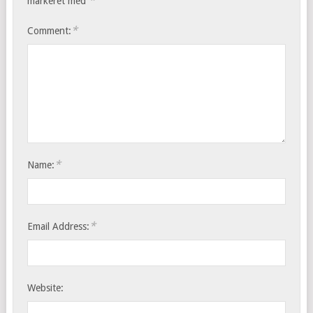
*
markeret med
*
Comment:
*
Name:
*
Email Address:
Website: