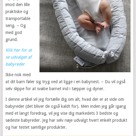
imod den lille
praktiske og
transportable
seng. – Og
med god
grund.
Klik her for at
se udvalget af
babyreder
Ikke nok med
at dit barn føler sig tryg ved at ligge i en babynest. – Du vil også
selv slippe for at svøbe barnet ind i tæpper og dyner.
I denne artikel vil jeg fortælle dig om alt, hvad der er at vide om
babyreder (det bliver de også kaldt for). Men inden jeg går igang
med et langt foredrag, vil jeg vise dig markedets 3 bedste og
sødeste babyreder. Jeg har selv nøje udvalgt hvert enkelt produkt
og har testet samtlige produkter.