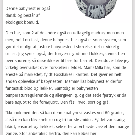
Denne babynest er også
dansk og består af
økologisk bomuld.
Den har, som 2 af de andre også en udtagelig madras, men men
men, hold nu fast, denne babynest har også et snoresystem, som
gør det muligt at justere babynesten i størrelse, det er virkelig
smart. Jeg synes også, det fungerer godt med lukkesystemet hen
over snorene, så disse ikke er til fare for barnet. Derudover blev jeg
virkelig overrasket over forskellen i fyldet. MamaMilla har, som de
eneste på markedet, fyldt Fossflakes i kanten. Det giver en helt
anden oplevelse af babynesten. MamaMillas babynest er derfor
fantastisk blød og lækker. Samtidig er babynesten
temperaturregulerende og allergivenlig, og det søde fjertryk er da
bare &quot;to die for&quot;. Den fås i hvid, sort og grå.
Ikke nok med det, så kan denne babynest vaskes ved 60 grader,
altså den kan blive helt ren og fri for støvmider. Fyldet var stadig
blødt, ensartet og lækkert, selv efter at vi havde vasket den mange
gange. Stor anbefaling herfra, den kan købes her: